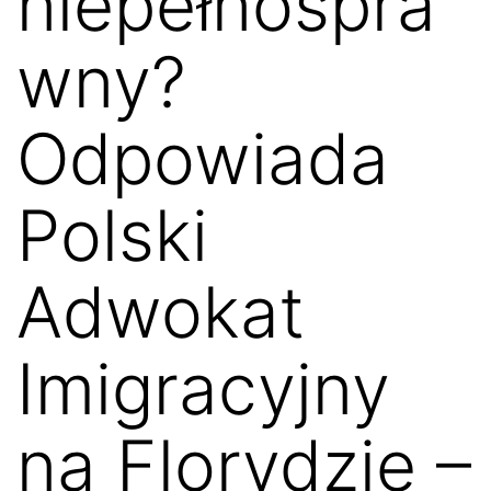
niepełnospra
wny?
Odpowiada
Polski
Adwokat
Imigracyjny
na Florydzie –